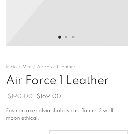
uiem
Inicio
/
Men
/
Air Force 1 Leather
Air Force 1 Leather
El precio
El precio
$
190.00
$
169.00
original
actual
Fashion axe salvia shabby chic flannel 3 wolf
era:
es:
moon ethical.
$190.00.
$169.00.