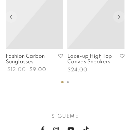
Fashion Carbon
Lace-up High Top
Sunglasses
Canvas Sneakers
El
El
$
12.00
$
9.00
$
24.00
precio
precio
original
actual
era:
es:
$12.00.
$9.00.
SÍGUEME