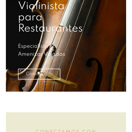
Violinista
para
Restaurantes
Especialista en
Amenizar Veladas
Consúltanos