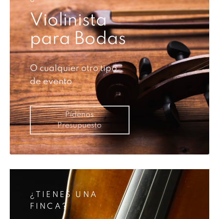
Violinista
para Bodas
O cualquier otro tipo
de evento
Pídenos
Presupuesto
¿TIENES UNA
FINCA?