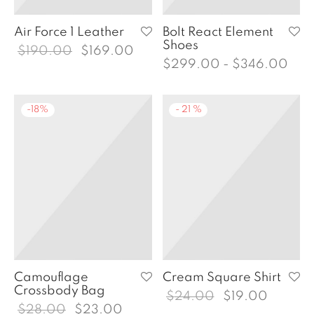
uiem
Air Force 1 Leather
Bolt React Element
Shoes
El precio
El precio
$
190.00
$
169.00
Ran
$
299.00
-
$
346.00
original
actual
de
era:
es:
prec
$190.00.
$169.00.
-
18
%
-
21
%
des
$29
hast
$34
Camouflage
Cream Square Shirt
Crossbody Bag
El precio
El
$
24.00
$
19.00
El precio
El precio
$
28.00
$
23.00
original
precio