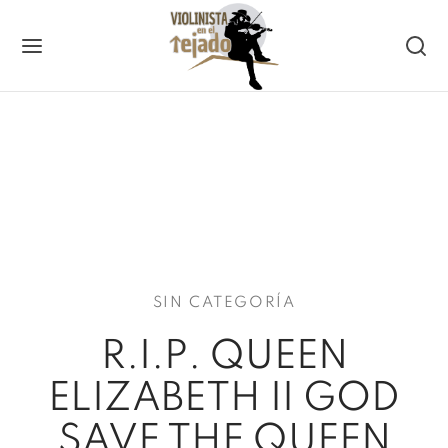
Back
RVICIOS
ntos
SIN CATEGORÍA
mación
R.I.P. QUEEN
ELIZABETH II GOD
mpañamiento
SAVE THE QUEEN
es de Violín