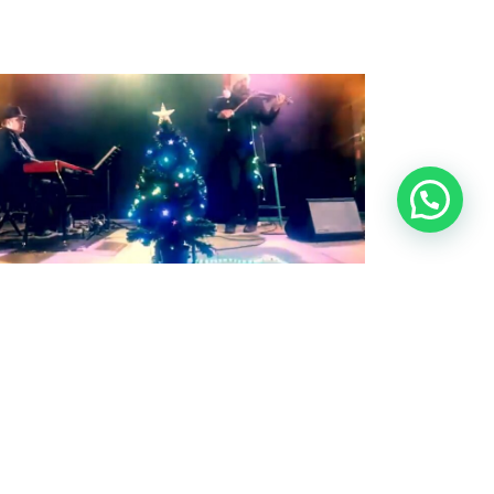
INGLE BELLS
 de diciembre de 2022
NGLE BELLS by Pedro Martínez
guilar & Pedro Monty PM MUSIC
XPERIENCE 234
…