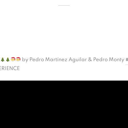
by Pedro Martínez Aguilar & Pedro Monty
#
ERIENCE