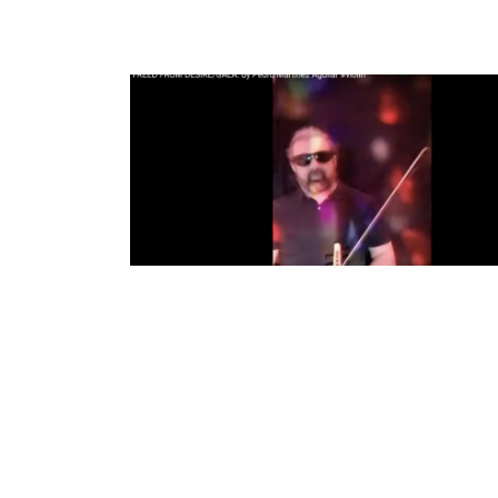
FREED FROM DESIRE/GALA. 
Pedro Martínez Aguilar #violi
22 de noviembre de 2022
…