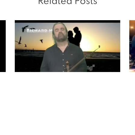
Related Posts
J
by
Right here waiting
12
n
10 de agosto de 2022
JI
A
…
E