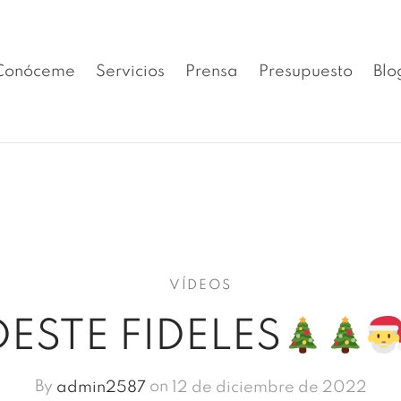
Conóceme
Servicios
Prensa
Presupuesto
Blo
VÍDEOS
ESTE FIDELES
By
admin2587
on
12 de diciembre de 2022